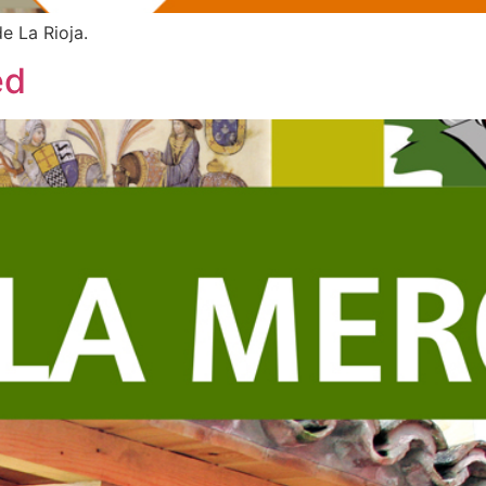
e La Rioja.
ed