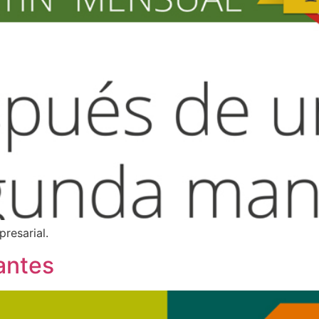
resarial.
antes