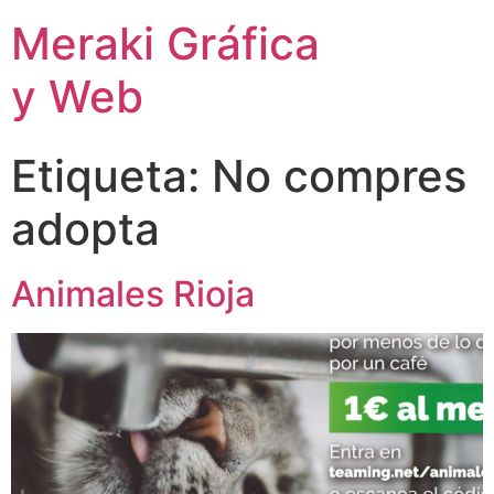
Meraki Gráfica
y Web
Etiqueta:
No compres
adopta
Animales Rioja