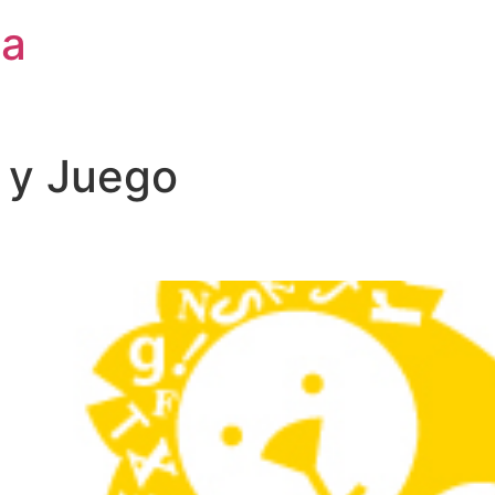
ca
 y Juego