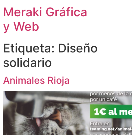
Meraki Gráfica
y Web
Etiqueta:
Diseño
solidario
Animales Rioja