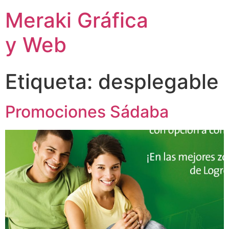
Meraki Gráfica
y Web
Etiqueta:
desplegable
Promociones Sádaba