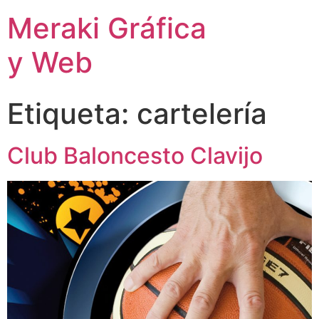
Meraki Gráfica
y Web
Etiqueta:
cartelería
Club Baloncesto Clavijo