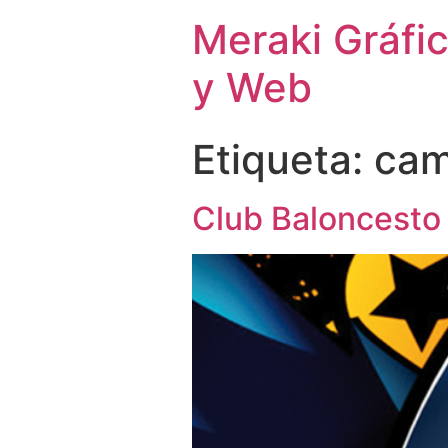
Meraki Gráfi
y Web
Etiqueta:
cam
Club Baloncesto 