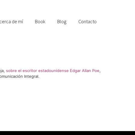
cerca de mí
Book
Blog
Contacto
oja,
sobre el escritor estadounidense Edgar Allan Poe
,
omunicación Integral.